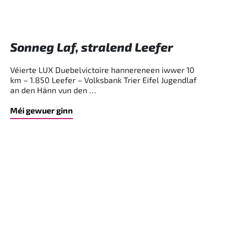
Sonneg Laf, stralend Leefer
Véierte LUX Duebelvictoire hannereneen iwwer 10
km – 1.850 Leefer – Volksbank Trier Eifel Jugendlaf
an den Hänn vun den …
Méi gewuer ginn