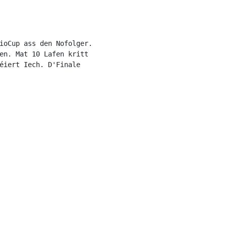
ioCup ass den Nofolger. 
en. Mat 10 Lafen kritt 
éiert Iech. D'Finale 