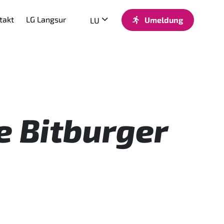
takt
LG Langsur
Umeldung
LU
e Bitburger