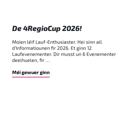
De 4RegioCup 2026!
Moien léif Lauf-Enthusiaster. Hei sinn all
d’Informatiounen fir 2026. Et ginn 12
Laufevenementer. Dir musst un 6 Evenementer
deelhuelen, fir …
Méi gewuer ginn