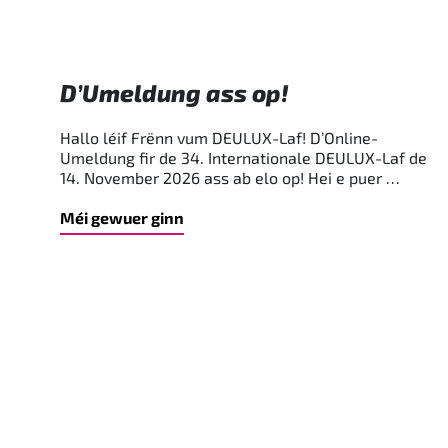
D’Umeldung ass op!
Hallo léif Frënn vum DEULUX-Laf! D’Online-
Umeldung fir de 34. Internationale DEULUX-Laf de
14. November 2026 ass ab elo op! Hei e puer …
Méi gewuer ginn