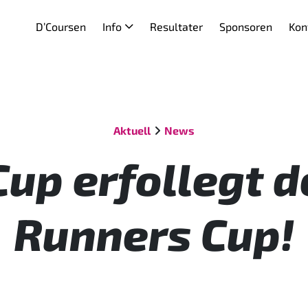
D’Coursen
Info
Resultater
Sponsoren
Kon
Aktuell
News
up erfollegt d
Runners Cup!