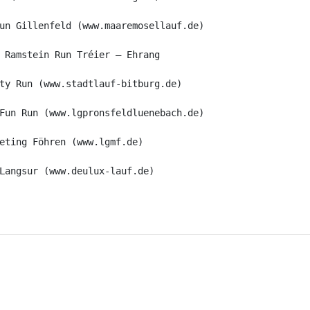
un Gillenfeld (www.maaremosellauf.de)
 Ramstein Run Tréier – Ehrang
ty Run (www.stadtlauf-bitburg.de)
Fun Run (www.lgpronsfeldluenebach.de)
eting Föhren (www.lgmf.de)
Langsur (www.deulux-lauf.de)