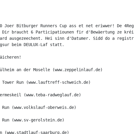
0 Joer Bitburger Runners Cup ass et net eriwwer! De 4Reg
 Dir braucht 6 Participatiounen fir d'Bewäertung ze kréi
ard ausgezeechent. Hei sinn d'Datumer. Sidd do a registr
gsur beim DEULUX-Laf statt.
äicheren!
ülheim an der Moselle (www.zeppelinlauf.de)
 Tower Run (www.lauftreff-schweich.de)
ermeskeil (www.teba-radweglauf.de)
 Run (www.volkslauf-oberweis.de)
 Run (www.sv-gerolstein.de)
n (www.stadtlauf-saarburg.de)