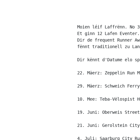
Moien léif Laffrënn. No 3
Et ginn 12 Lafen Eventer.
Dir de frequent Runner Aw
fënnt traditionell zu Lan
Dir kënnt d'Datume elo sp
22. Mäerz: Zeppelin Run M
29. Mäerz: Schweich Ferry
10. Mee: Teba-Vëlospist H
19. Juni: Oberweis Street
21. Juni: Gerolstein City
4. Juli: Saarburg City Ru