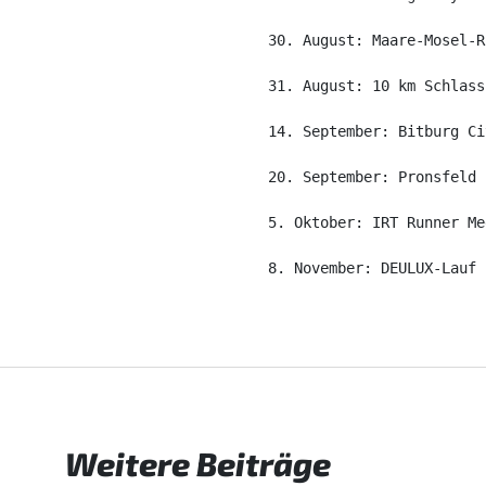
30. August: Maare-Mosel-R
31. August: 10 km Schlass
14. September: Bitburg Ci
20. September: Pronsfeld 
5. Oktober: IRT Runner Me
8. November: DEULUX-Lauf 
Weitere Beiträge