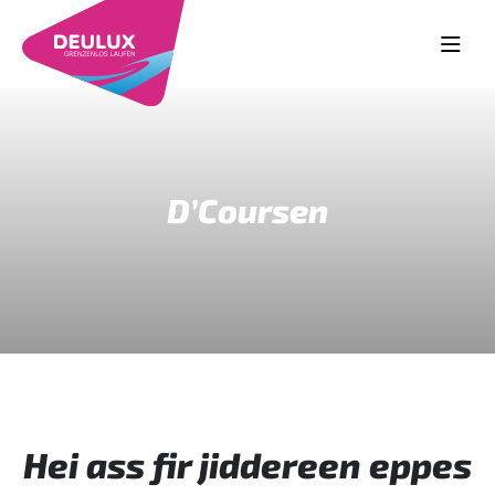
D’Coursen
Hei ass fir jiddereen eppes