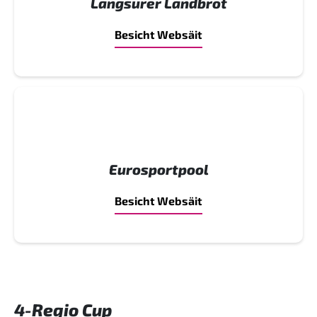
Langsurer Landbrot
Besicht Websäit
Eurosportpool
Besicht Websäit
4-Regio Cup