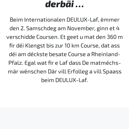
derbäi …
Beim Internationalen DEULUX-Laf, ëmmer
den 2. Samschdeg am November, ginn et 4
verschidde Coursen. Et geet u mat den 360 m
fir déi Klengst bis zur 10 km Course, dat ass
déi am déckste besate Course a Rheinland-
Pfalz. Egal wat fir e Laf dass De matméchs-
mär wënschen Där vill Erfolleg a vill Spaass
beim DEULUX-Laf.