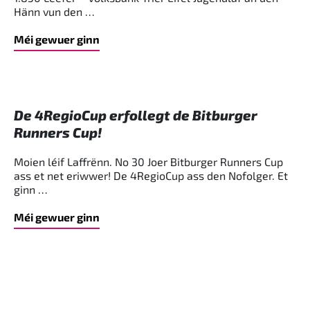
Hänn vun den …
Méi gewuer ginn
De 4RegioCup erfollegt de Bitburger
Runners Cup!
Moien léif Laffrënn. No 30 Joer Bitburger Runners Cup
ass et net eriwwer! De 4RegioCup ass den Nofolger. Et
ginn …
Méi gewuer ginn