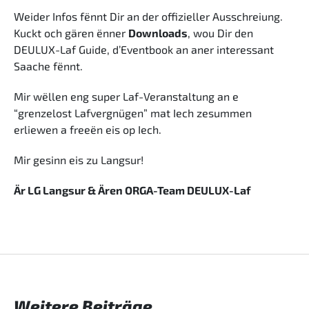
Weider Infos fënnt Dir an der offizieller Ausschreiung.
Kuckt och gären ënner
Downloads
, wou Dir den
DEULUX-Laf Guide, d’Eventbook an aner interessant
Saache fënnt.
Mir wëllen eng super Laf-Veranstaltung an e
“grenzelost Lafvergnügen” mat Iech zesummen
erliewen a freeën eis op Iech.
Mir gesinn eis zu Langsur!
Är LG Langsur & Ären ORGA-Team DEULUX-Laf
Weitere Beiträge