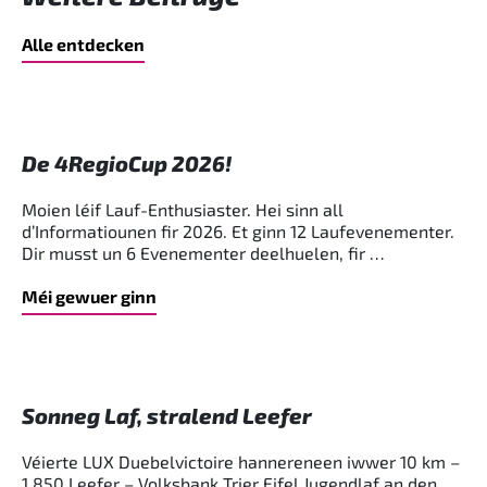
Alle entdecken
De 4RegioCup 2026!
Moien léif Lauf-Enthusiaster. Hei sinn all
d’Informatiounen fir 2026. Et ginn 12 Laufevenementer.
Dir musst un 6 Evenementer deelhuelen, fir …
Méi gewuer ginn
Sonneg Laf, stralend Leefer
Véierte LUX Duebelvictoire hannereneen iwwer 10 km –
1.850 Leefer – Volksbank Trier Eifel Jugendlaf an den