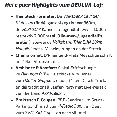
Hei e puer Highlights vum DEULUX-Laf:
Häerzlech Formater:
De
Volksbank Lauf der
(fir déi ganz Kleng) iwwer 360m,
Kleinsten
de
Kanner- a Jugendlaf iwwer 1.000m
Volksbank
respektiv 2.000m (
all 3 Kanner-/Jugendläif si
gratis!
), souwéi de
Volksbank Trier Eifel 10km
mat 4 Museksgruppen op der Streck…
Haaptlaf
Championnat:
D’Rheinland-Pfalz Meeschterschaft
am 10km Stroosselaf…
Ambiance & Komfort:
Äiskal Erfrëschunge
vu
… e schicke Virwunner
Bitburger 0,0%
vum
… e luxuriéisen Dusch-Truck…
Müller-Gruppe
an déi traditionell Leefer-Party mat Live-Musek
vun der Band
…
Akku-Stikk
Praktesch & Coupen:
P&R-Service vum Grenz-
Parking… d’Finall vum
… en Deel
4-RegioCup
vum
… an nach vill méi.
SWT KidsCup