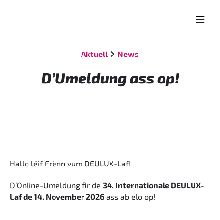
Aktuell
News
D’Umeldung ass op!
Hallo léif Frënn vum DEULUX-Laf!
D’Online-Umeldung fir de
34. Internationale DEULUX-
Laf de 14. November 2026
ass ab elo op!