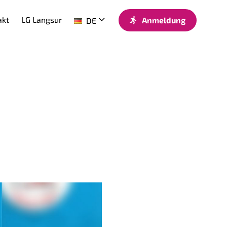
akt
LG Langsur
Anmeldung
DE