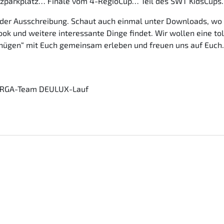
zparkplatz… Finale vom 4-RegioCup… Teil des SWT KidsCups…
uf der Ausschreibung. Schaut auch einmal unter Downloads, w
k und weitere interessante Dinge findet. Wir wollen eine to
nügen“ mit Euch gemeinsam erleben und freuen uns auf Euch.
 ORGA-Team DEULUX-Lauf