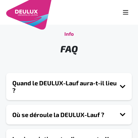
Info
FAQ
Quand le DEULUX-Lauf aura-t-il lieu
?
La course DEULUX a toujours lieu le 2ème samedi
Où se déroule la DEULUX-Lauf ?
de novembre.
Le départ de la « Volksbank – Course des plus
La course DEULUX a lieu à 54308 Langsur
petits » est fixé à 13h30, celui de la « Volksbank –