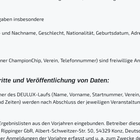
ngaben insbesondere
- und Nachname, Geschlecht, Nationalität, Geburtsdatum, Adr
ener ChampionChip, Verein, Telefonnummer) sind freiwillige A
ritte und Veröffentlichung von Daten:
hmer des DEULUX-Laufs (Name, Vorname, Startnummer, Verein,
und Zeiten) werden nach Abschluss der jeweiligen Veranstalt
rgebnislisten aus den Vorjahren eingebunden. Betreiber diese
ippinger GbR, Albert-Schweitzer-Str. 50, 54329 Konz, Deuts
r Anmeldungen der Vorjahre erfasst und u. a. zum Zwecke d