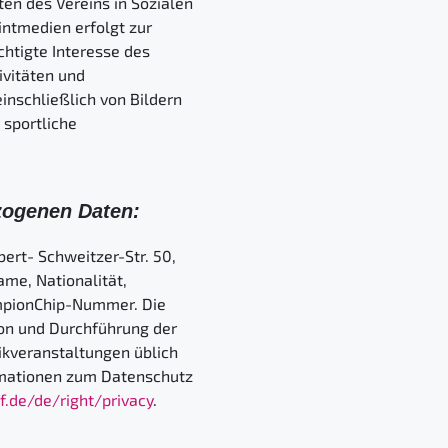
en des Vereins in Sozialen
intmedien erfolgt zur
echtigte Interesse des
ivitäten und
nschließlich von Bildern
sportliche
zogenen Daten:
rt- Schweitzer-Str. 50,
me, Nationalität,
mpionChip-Nummer. Die
on und Durchführung der
tikveranstaltungen üblich
rmationen zum Datenschutz
f.de/de/right/privacy
.