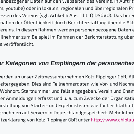
nenbezogener Daten auf den Webseiten des Vereins, in Auftritt
, youtube) oder in lokalen, regionalen und überregionalen Pr
sen des Vereins (vgl. Artikel 6 Abs. 1 lit. f) DSGVO). Das ber
rmation der Öffentlichkeit durch Berichterstattung über die Akt
Vereins. In diesem Rahmen werden personenbezogene Daten ei
lnehmer zum Beispiel im Rahmen der Berichterstattung über 
 veröffentlicht.
er Kategorien von Empfängern der personenbe
rden an unser Zeitmessunternehmen Kolz Rippinger GbR, Albe
itergegeben. Dies sind Teilnehmerdaten wie Vor- und Nachna
 Wohnort, Startnummer und falls angegeben, Verein und Cha
r Anmeldungen erfasst und u. a. zum Zwecke der Organisati
stellung von Starter- und Ergebnislisten wie für Leichtathle
rnehmen auf Servern in Deutschlandgespeichert. Mehr Info
utzerklärung von Kolz Rippinger GbR unter
http://www.chiplau