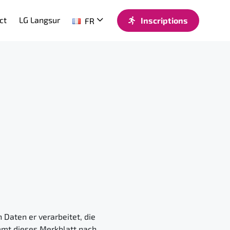
ct
LG Langsur
Inscriptions
FR
 Daten er verarbeitet, die
ommt dieses Merkblatt nach.