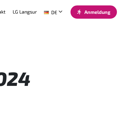
akt
LG Langsur
Anmeldung
DE
2024