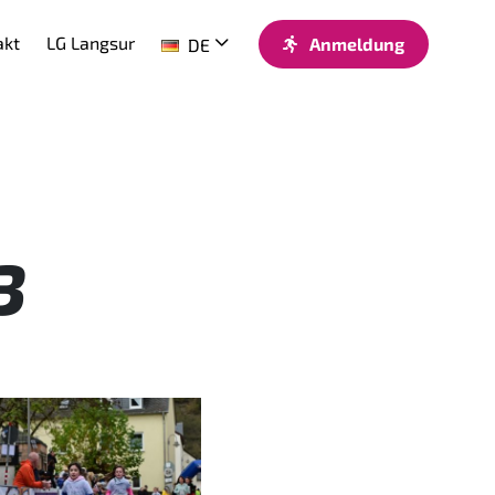
akt
LG Langsur
Anmeldung
DE
3