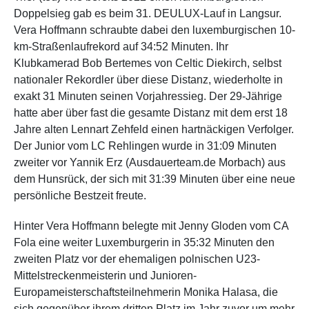
Doppelsieg gab es beim 31. DEULUX-Lauf in Langsur.
Vera Hoffmann schraubte dabei den luxemburgischen 10-
km-Straßenlaufrekord auf 34:52 Minuten. Ihr
Klubkamerad Bob Bertemes von Celtic Diekirch, selbst
nationaler Rekordler über diese Distanz, wiederholte in
exakt 31 Minuten seinen Vorjahressieg. Der 29-Jährige
hatte aber über fast die gesamte Distanz mit dem erst 18
Jahre alten Lennart Zehfeld einen hartnäckigen Verfolger.
Der Junior vom LC Rehlingen wurde in 31:09 Minuten
zweiter vor Yannik Erz (Ausdauerteam.de Morbach) aus
dem Hunsrück, der sich mit 31:39 Minuten über eine neue
persönliche Bestzeit freute.
Hinter Vera Hoffmann belegte mit Jenny Gloden vom CA
Fola eine weiter Luxemburgerin in 35:32 Minuten den
zweiten Platz vor der ehemaligen polnischen U23-
Mittelstreckenmeisterin und Junioren-
Europameisterschaftsteilnehmerin Monika Halasa, die
sich gegenüber ihrem dritten Platz im Jahr zuvor um mehr